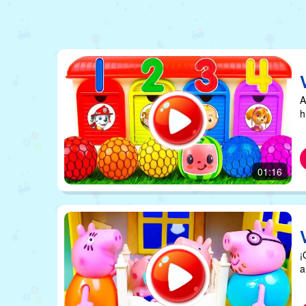
A
h
01:16
¡
a