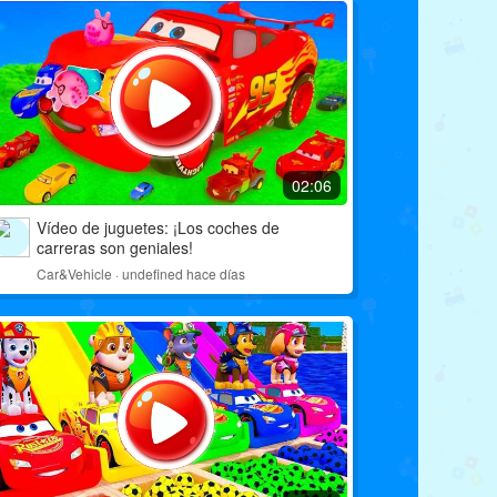
03:36
cargando
Vídeo de juguetes: Divertidos coches de juguete para niños.
02:06
Vídeo de juguetes: ¡Los coches de
carreras son geniales!
Car&Vehicle · undefined hace días
03:33
cargando
Vídeo de juguetes: Aprende 12 colores y letras con play-doh 💕