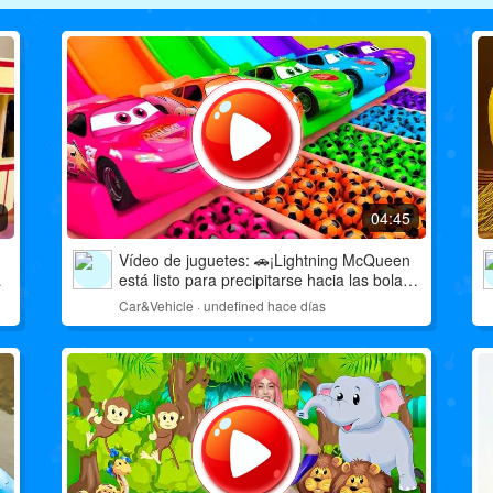
04:45
Vídeo de juguetes: 🚗¡Lightning McQueen
está listo para precipitarse hacia las bolas
del océano!
Car&Vehicle · undefined hace días