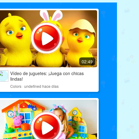
Vídeo de juguetes: Batir los huevos con juguetes de martillos
02:24
cargando
02:49
Vídeo de juguetes: 🌈Aprendamos los colores juntos
Vídeo de juguetes: ¡Juega con chicas
lindas!
Colors · undefined hace días
01:22
cargando
Vídeo de juguetes: Lleve a los niños a explorar el mundo animal