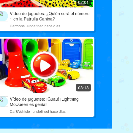
02:01
Vídeo de juguetes: ¿Quién será el número
1 en la Patrulla Canina?
Cartoons · undefined hace días
03:18
Vídeo de juguetes: ¡Guau! ¡Lightning
McQueen es genial!
Car&Vehicle · undefined hace días