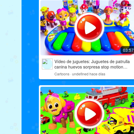
03:57
Vídeo de juguetes: Juguetes de patrulla
canina huevos sorpresa stop motion
historia divertida
Cartoons · undefined hace días