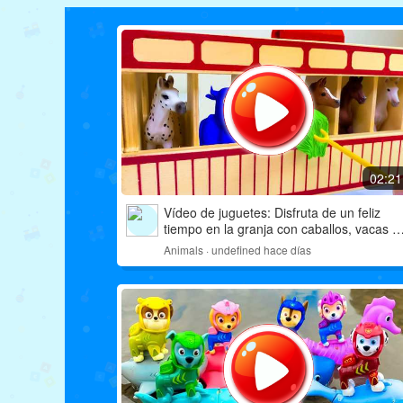
02:21
Vídeo de juguetes: Disfruta de un feliz
tiempo en la granja con caballos, vacas y
ovejas
Animals · undefined hace días