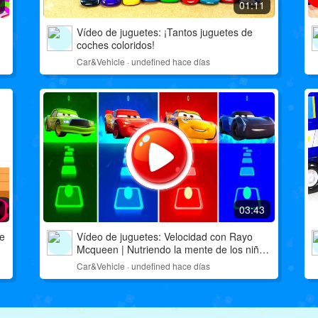
01:11
Vídeo de juguetes: ¡Tantos juguetes de
coches coloridos!
Car&Vehicle · undefined hace días
03:43
de
Vídeo de juguetes: Velocidad con Rayo
Mcqueen | Nutriendo la mente de los niños
🧠
Car&Vehicle · undefined hace días