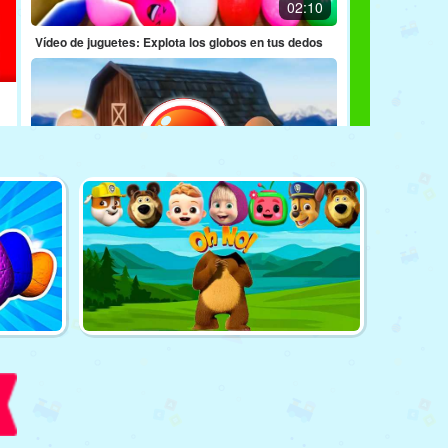
02:10
Vídeo de juguetes: Explota los globos en tus dedos
02:26
Vídeo de juguetes: ¡Abre el Superise Egg con JJ!
02:59
cargando