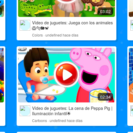
03:02
Vídeo de juguetes: Juega con los animales
🦁🐅🐘🐒
Colors · undefined hace días
02:34
Vídeo de juguetes: La cena de Peppa Pig |
Iluminación infantil🌟
Cartoons · undefined hace días