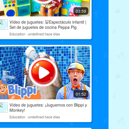
03:59
Vídeo de juguetes: 🐷Espectáculo infantil |
Set de juguetes de cocina Peppa Pig
Education · undefined hace días
01:48
cargando
Vídeo de juguetes: Máscara de pijama genial y juguetes de plastilina
01:52
03:25
cargando
Vídeo de juguetes: ¡Juguemos con Blippi y
Vídeo de juguetes: 💥¡No! Deliciosos dulces debajo del neumático.
Monkey!
Education · undefined hace días