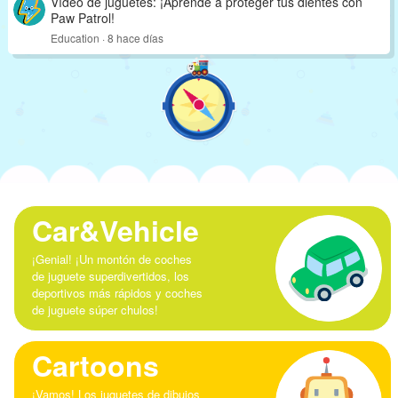
Vídeo de juguetes: ¡Aprende a proteger tus dientes con
Paw Patrol!
Education · 8 hace días
Car&Vehicle
¡Genial! ¡Un montón de coches
de juguete superdivertidos, los
deportivos más rápidos y coches
de juguete súper chulos!
Cartoons
¡Vamos! Los juguetes de dibujos